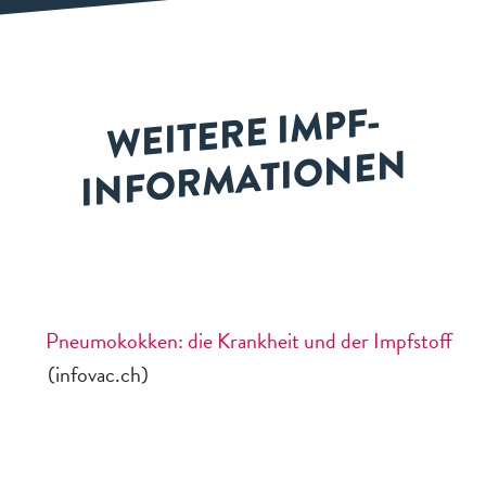
WEITE
RE I
MPF-
I
NF
O
R
M
ATI
O
NE
N
Pneumokokken: die Krankheit und der Impfstoff
(infovac.ch)