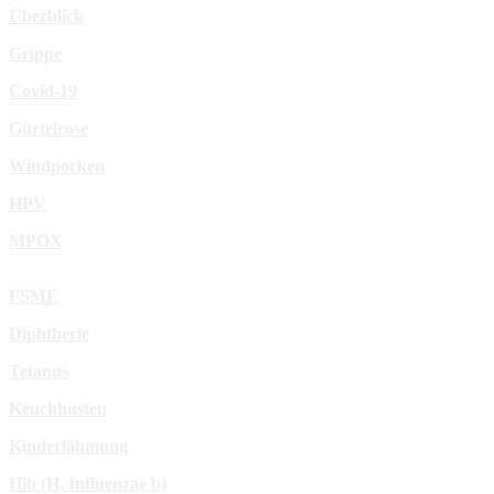
Überblick
Grippe
Covid-19
Gürtelrose
Windpocken
HPV
MPOX
FSME
Diphtherie
Tetanus
Keuchhusten
Kinderlähmung
Hib (H. Influenzae b)