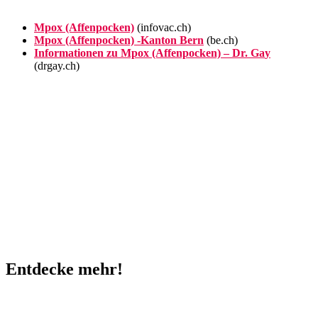
Mpox (Affenpocken)
(infovac.ch)
Mpox (Affenpocken) -Kanton Bern
(be.ch)
Informationen zu Mpox (Affenpocken) – Dr. Ga
y
(drgay.ch)
Entdecke mehr!